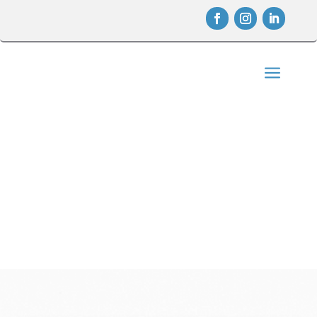
a
PROFESIONALIDAD CON NOMBRE
PROPIO
Clínica Dental Fos

Inicio
5
Clínica Dental Fos