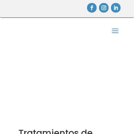
a
TRATAMIENTOS DE ORTODONCIA
PARA UNA SONRISA PERFECTA
Ortodoncia en Sevilla Este

Inicio
5
Tratamientos
5
Ortodoncia
Tratamientos de