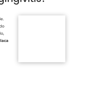
e.
ado
do,
laca