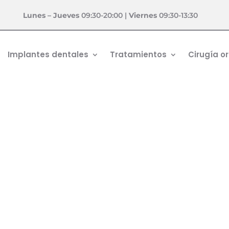
Lunes – Jueves
09:30-20:00 |
Viernes
09:30-13:30
Implantes dentales
Tratamientos
Cirugía or
 EN PARQUE ALCOSA
s en Sevilla
ia
5
Gingivitis