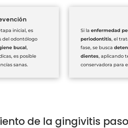
revención
apa inicial, es
Si la
enfermedad pe
 del odontólogo
periodontitis
, el tr
giene bucal
,
fase, se busca
deten
dicas, es posible
dientes
, aplicando 
ncías sanas.
conservadora para ev
ento de la gingivitis pas