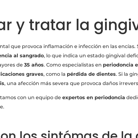
 y tratar la gingiv
al que provoca inflamación e infección en las encías.
encia al sangrado
, lo que indica un estado gingival def
ayores de
35 años
. Como especialistas en
periodoncia e
icaciones graves
, como la
pérdida de dientes
. Si la g
is
, una afección más severa que provoca daños irreversib
ontamos con un equipo de
expertos en periodoncia
dedi
e.
on los sintómas de la g