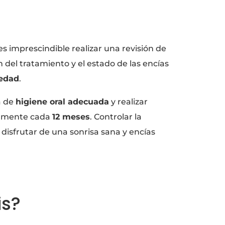
 es imprescindible realizar una revisión de
n del tratamiento y el estado de las encías
medad
.
a de
higiene oral adecuada
y realizar
damente cada
12 meses
. Controlar la
a disfrutar de una sonrisa sana y encías
is?