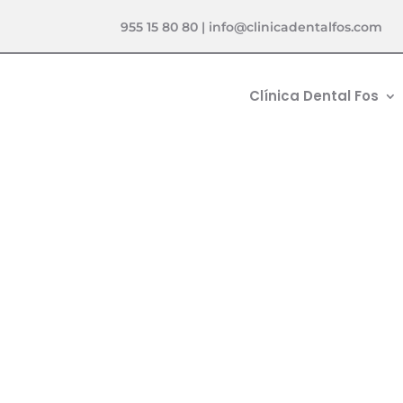
955 15 80 80
|
info@clinicadentalfos.com
Clínica Dental Fos
ESPECIALISTAS EN PERIODONCIA
Gingiviti

Inicio
5
Tratamientos
5
Periodonc