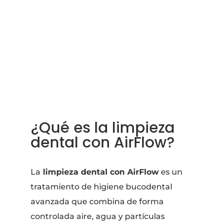
PEDIR CITA

Inicio
5
Tratamientos
5
Odontología conservadora
5
Limpieza dental profesional
5
Limpieza dental con AirFlow
¿Qué es la limpieza
dental con AirFlow?
La
limpieza dental con AirFlow
es un
tratamiento de higiene bucodental
avanzada que combina de forma
controlada aire, agua y partículas