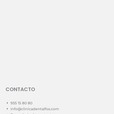
CONTACTO
955 15 80 80
E
info@clinicadentalfos.com
E