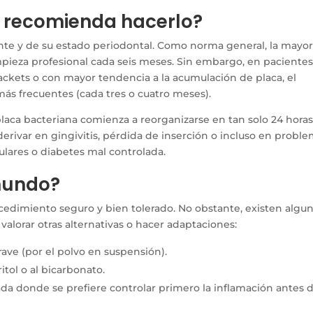
e recomienda hacerlo?
nte y de su estado periodontal. Como norma general, la mayor
impieza profesional cada seis meses. Sin embargo, en paciente
ckets o con mayor tendencia a la acumulación de placa, el
ás frecuentes (cada tres o cuatro meses).
laca bacteriana comienza a reorganizarse en tan solo 24 horas
erivar en gingivitis, pérdida de inserción o incluso en probl
lares o diabetes mal controlada.
 mundo?
ocedimiento seguro y bien tolerado. No obstante, existen algu
valorar otras alternativas o hacer adaptaciones:
ave (por el polvo en suspensión).
ritol o al bicarbonato.
da donde se prefiere controlar primero la inflamación antes 