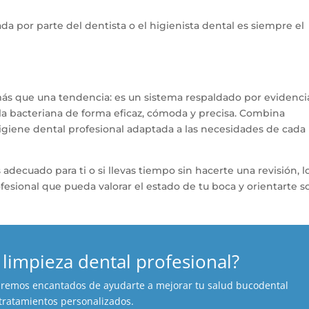
zada por parte del dentista o el higienista dental es siempre el
s que una tendencia: es un sistema respaldado por evidenci
ula bacteriana de forma eficaz, cómoda y precisa. Combina
igiene dental profesional adaptada a las necesidades de cada
 adecuado para ti o si llevas tiempo sin hacerte una revisión, l
sional que pueda valorar el estado de tu boca y orientarte s
 limpieza dental profesional?
aremos
encantados
de ayudarte a mejorar tu salud bucodental
tratamientos personalizados
.