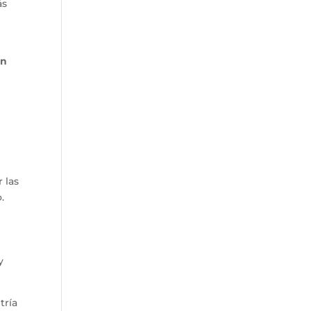
ás
on
 las
.
y
tría