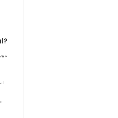
al?
va y
cil
re