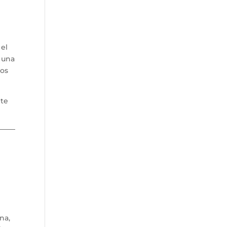
 el
 una
hos
 te
na,