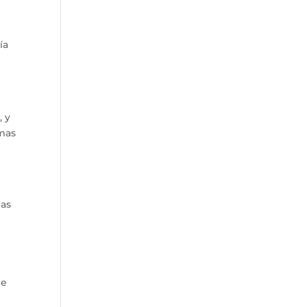
ía
s
, y
emas
nas
de