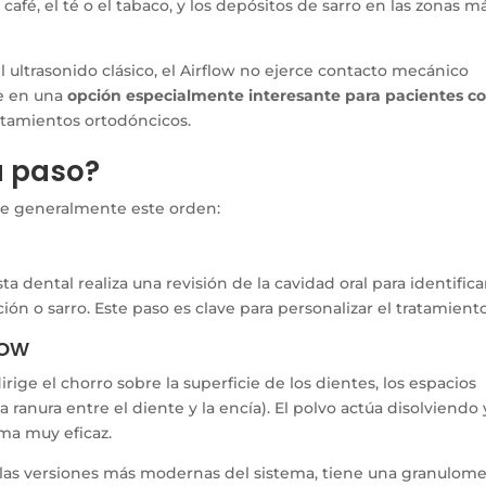
café, el té o el tabaco, y los depósitos de sarro en las zonas m
l ultrasonido clásico, el Airflow no ejerce contacto mecánico
te en una
opción especialmente interesante para pacientes c
tamientos ortodóncicos.
a paso?
gue generalmente este orden:
a dental realiza una revisión de la cavidad oral para identificar
ón o sarro. Este paso es clave para personalizar el tratamiento
low
irige el chorro sobre la superficie de los dientes, los espacios
a ranura entre el diente y la encía). El polvo actúa disolviendo 
rma muy eficaz.
 en las versiones más modernas del sistema, tiene una granulome